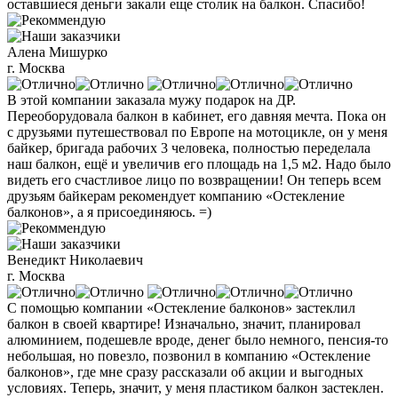
оставшиеся деньги закали еще столик на балкон. Спасибо!
Алена Мишурко
г. Москва
В этой компании заказала мужу подарок на ДР.
Переоборудовала балкон в кабинет, его давняя мечта. Пока он
с друзьями путешествовал по Европе на мотоцикле, он у меня
байкер, бригада рабочих 3 человека, полностью переделала
наш балкон, ещё и увеличив его площадь на 1,5 м2. Надо было
видеть его счастливое лицо по возвращении! Он теперь всем
друзьям байкерам рекомендует компанию «Остекление
балконов», а я присоединяюсь. =)
Венедикт Николаевич
г. Москва
С помощью компании «Остекление балконов» застеклил
балкон в своей квартире! Изначально, значит, планировал
алюминием, подешевле вроде, денег было немного, пенсия-то
небольшая, но повезло, позвонил в компанию «Остекление
балконов», где мне сразу рассказали об акции и выгодных
условиях. Теперь, значит, у меня пластиком балкон застеклен.