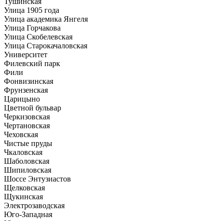
Тушинская
Улица 1905 года
Улица академика Янгеля
Улица Горчакова
Улица Скобелевская
Улица Старокачаловская
Университет
Филевский парк
Фили
Фонвизинская
Фрунзенская
Царицыно
Цветной бульвар
Черкизовская
Чертановская
Чеховская
Чистые пруды
Чкаловская
Шаболовская
Шипиловская
Шоссе Энтузиастов
Щелковская
Щукинская
Электрозаводская
Юго-Западная