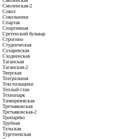
Смоленская
Смоленская-2
Сокол
Сокольники
Спартак
Спортивная
Сретенский бульвар
Строгино
Студенческая
Сухаревская
Сходненская
Таганская
Таганская-2
Тверская
Театральная
Текстильщики
Теплый стан
Технопарк
Тимирязевская
Третьяковская
Третьяковская-2
Тропарёво
Трубная
Тульская
Тургеневская