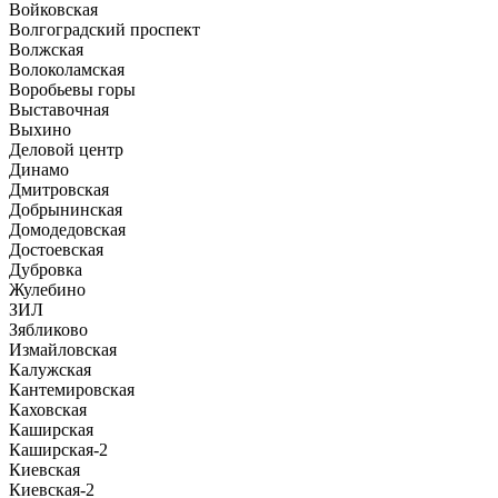
Войковская
Волгоградский проспект
Волжская
Волоколамская
Воробьевы горы
Выставочная
Выхино
Деловой центр
Динамо
Дмитровская
Добрынинская
Домодедовская
Достоевская
Дубровка
Жулебино
ЗИЛ
Зябликово
Измайловская
Калужская
Кантемировская
Каховская
Каширская
Каширская-2
Киевская
Киевская-2