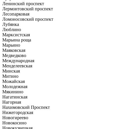
Ленинский проспект
Лермонтовский проспект
Лесопарковая
Ломоносовский проспект
Лубянка
Люблино
Марксистская
Марьина роща
Марьино
Маяковская
Медведково
Международная
Менделеевская
Минская
Митино
Можайская
Молодежная
Мякинино
Нагатинская
Нагорная
Нахимовский Проспект
Нижегородская
Новогиреево
Новокосино
Новокузнецкая