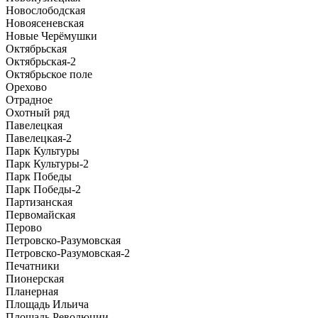
Новослободская
Новоясеневская
Новые Черёмушки
Октябрьская
Октябрьская-2
Октябрьское поле
Орехово
Отрадное
Охотный ряд
Павелецкая
Павелецкая-2
Парк Культуры
Парк Культуры-2
Парк Победы
Парк Победы-2
Партизанская
Первомайская
Перово
Петровско-Разумовская
Петровско-Разумовская-2
Печатники
Пионерская
Планерная
Площадь Ильича
Площадь Революции