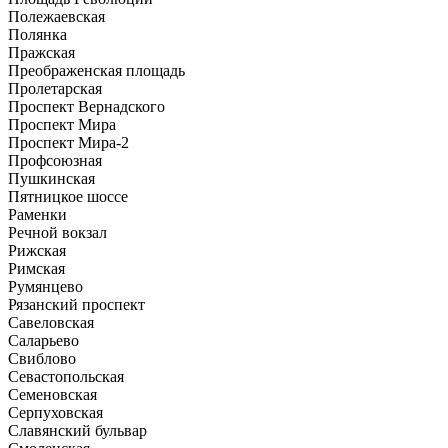
Полежаевская
Полянка
Пражская
Преображенская площадь
Пролетарская
Проспект Вернадского
Проспект Мира
Проспект Мира-2
Профсоюзная
Пушкинская
Пятницкое шоссе
Раменки
Речной вокзал
Рижская
Римская
Румянцево
Рязанский проспект
Савеловская
Саларьево
Свиблово
Севастопольская
Семеновская
Серпуховская
Славянский бульвар