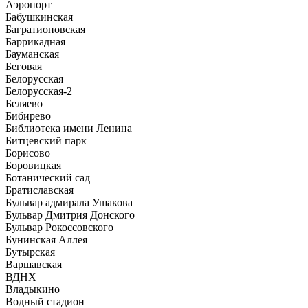
Аэропорт
Бабушкинская
Багратионовская
Баррикадная
Бауманская
Беговая
Белорусская
Белорусская-2
Беляево
Бибирево
Библиотека имени Ленина
Битцевский парк
Борисово
Боровицкая
Ботанический сад
Братиславская
Бульвар адмирала Ушакова
Бульвар Дмитрия Донского
Бульвар Рокоссовского
Бунинская Аллея
Бутырская
Варшавская
ВДНХ
Владыкино
Водный стадион