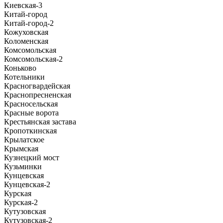
Киевская-3
Китай-город
Китай-город-2
Кожуховская
Коломенская
Комсомольская
Комсомольская-2
Коньково
Котельники
Красногвардейская
Краснопресненская
Красносельская
Красные ворота
Крестьянская застава
Кропоткинская
Крылатское
Крымская
Кузнецкий мост
Кузьминки
Кунцевская
Кунцевская-2
Курская
Курская-2
Кутузовская
Кутузовская-2