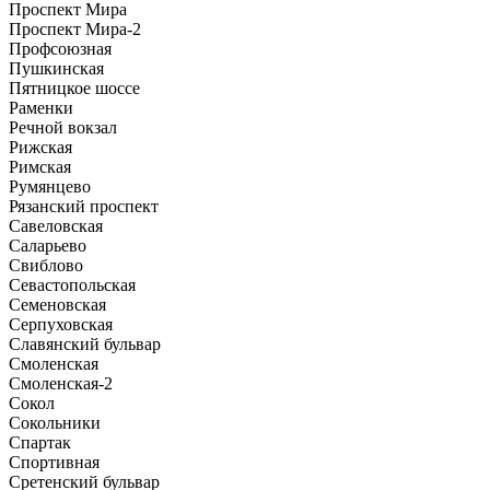
Проспект Мира
Проспект Мира-2
Профсоюзная
Пушкинская
Пятницкое шоссе
Раменки
Речной вокзал
Рижская
Римская
Румянцево
Рязанский проспект
Савеловская
Саларьево
Свиблово
Севастопольская
Семеновская
Серпуховская
Славянский бульвар
Смоленская
Смоленская-2
Сокол
Сокольники
Спартак
Спортивная
Сретенский бульвар