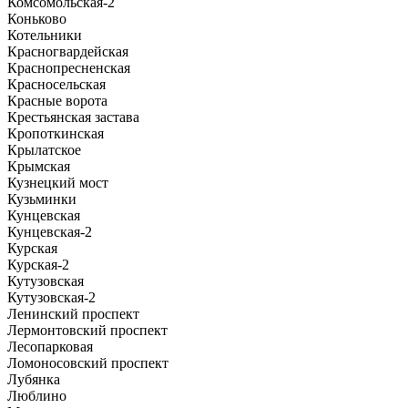
Комсомольская-2
Коньково
Котельники
Красногвардейская
Краснопресненская
Красносельская
Красные ворота
Крестьянская застава
Кропоткинская
Крылатское
Крымская
Кузнецкий мост
Кузьминки
Кунцевская
Кунцевская-2
Курская
Курская-2
Кутузовская
Кутузовская-2
Ленинский проспект
Лермонтовский проспект
Лесопарковая
Ломоносовский проспект
Лубянка
Люблино