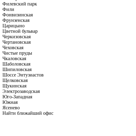
Филевский парк
Фили
Фонвизинская
Фрунзенская
Царицыно
Цветной бульвар
Черкизовская
Чертановская
Чеховская
Чистые пруды
Чкаловская
Шаболовская
Шипиловская
Шоссе Энтузиастов
Щелковская
Щукинская
Электрозаводская
Юго-Западная
Южная
Ясенево
Найти ближайший офис