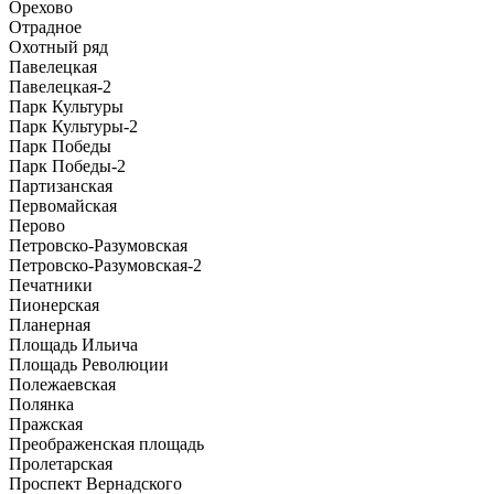
Орехово
Отрадное
Охотный ряд
Павелецкая
Павелецкая-2
Парк Культуры
Парк Культуры-2
Парк Победы
Парк Победы-2
Партизанская
Первомайская
Перово
Петровско-Разумовская
Петровско-Разумовская-2
Печатники
Пионерская
Планерная
Площадь Ильича
Площадь Революции
Полежаевская
Полянка
Пражская
Преображенская площадь
Пролетарская
Проспект Вернадского