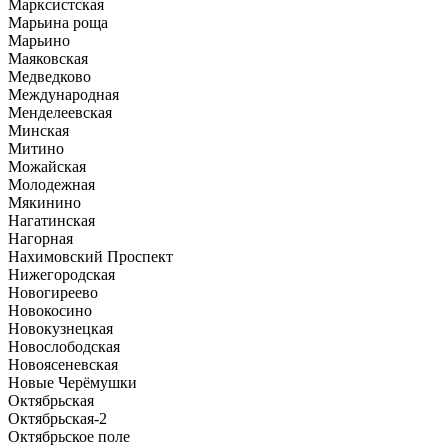
Марксистская
Марьина роща
Марьино
Маяковская
Медведково
Международная
Менделеевская
Минская
Митино
Можайская
Молодежная
Мякинино
Нагатинская
Нагорная
Нахимовский Проспект
Нижегородская
Новогиреево
Новокосино
Новокузнецкая
Новослободская
Новоясеневская
Новые Черёмушки
Октябрьская
Октябрьская-2
Октябрьское поле