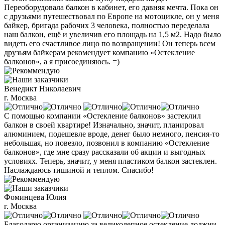
Переоборудовала балкон в кабинет, его давняя мечта. Пока он
с друзьями путешествовал по Европе на мотоцикле, он у меня
байкер, бригада рабочих 3 человека, полностью переделала
наш балкон, ещё и увеличив его площадь на 1,5 м2. Надо было
видеть его счастливое лицо по возвращении! Он теперь всем
друзьям байкерам рекомендует компанию «Остекление
балконов», а я присоединяюсь. =)
Венедикт Николаевич
г. Москва
С помощью компании «Остекление балконов» застеклил
балкон в своей квартире! Изначально, значит, планировал
алюминием, подешевле вроде, денег было немного, пенсия-то
небольшая, но повезло, позвонил в компанию «Остекление
балконов», где мне сразу рассказали об акции и выгодных
условиях. Теперь, значит, у меня пластиком балкон застеклен.
Наслаждаюсь тишиной и теплом. Спасибо!
Фоминцева Юлия
г. Москва
Благодарю организацию за великолепное остекление лоджии.