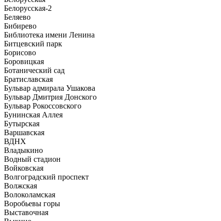
Белорусская-2
Беляево
Бибирево
Библиотека имени Ленина
Битцевский парк
Борисово
Боровицкая
Ботанический сад
Братиславская
Бульвар адмирала Ушакова
Бульвар Дмитрия Донского
Бульвар Рокоссовского
Бунинская Аллея
Бутырская
Варшавская
ВДНХ
Владыкино
Водный стадион
Войковская
Волгоградский проспект
Волжская
Волоколамская
Воробьевы горы
Выставочная