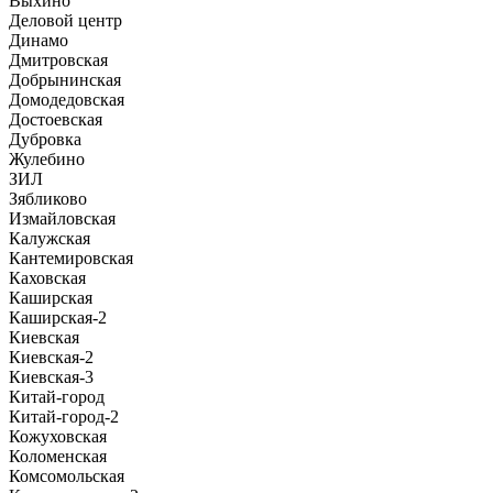
Выхино
Деловой центр
Динамо
Дмитровская
Добрынинская
Домодедовская
Достоевская
Дубровка
Жулебино
ЗИЛ
Зябликово
Измайловская
Калужская
Кантемировская
Каховская
Каширская
Каширская-2
Киевская
Киевская-2
Киевская-3
Китай-город
Китай-город-2
Кожуховская
Коломенская
Комсомольская