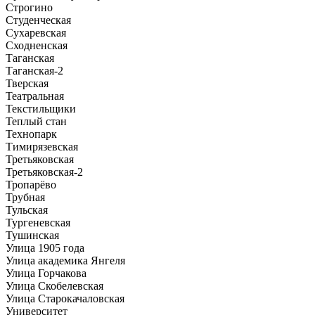
Строгино
Студенческая
Сухаревская
Сходненская
Таганская
Таганская-2
Тверская
Театральная
Текстильщики
Теплый стан
Технопарк
Тимирязевская
Третьяковская
Третьяковская-2
Тропарёво
Трубная
Тульская
Тургеневская
Тушинская
Улица 1905 года
Улица академика Янгеля
Улица Горчакова
Улица Скобелевская
Улица Старокачаловская
Университет