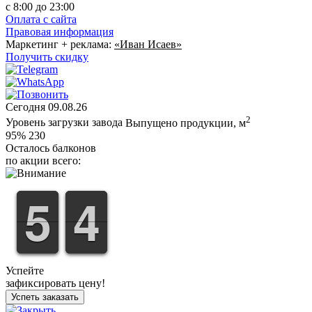
c 8:00 до 23:00
Оплата с сайта
Правовая информация
Маркетинг + реклама:
«Иван Исаев»
Получить скидку
Сегодня
09.08.26
2
Уровень загрузки завода
Выпущено продукции, м
95%
230
Осталось балконов
по акции всего:
4
5
5
3
4
4
Успейте
зафиксировать цену!
Успеть заказать